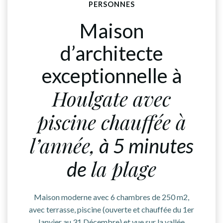
PERSONNES
Maison
d’architecte
exceptionnelle à
Houlgate avec
piscine chauffée à
l’année,
à 5 minutes
la plage
de
Maison moderne avec 6 chambres de 250 m2,
avec terrasse, piscine (ouverte et chauffée du 1er
Janvier au 31 Décembre) et vue sur la vallée,